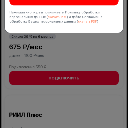
ТВ
200
ТВ-канала
Нажимая кнопку, вы принимаете Политику обработки
персональных данных (
скачать PDF
) и даёте Согласие на
Полный безлимит 2.0
КИОН
обработку Ваших персональных данных (
скачать PDF
)
Скидка
39
% на
6
месяца
675
₽/мес
далее -
1100
₽/мес
Подключение
550 ₽
ПОДКЛЮЧИТЬ
РИИЛ Плюс