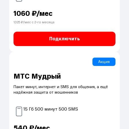
1060
₽/мес
1325
₽/мес с
2
-го месяца
Подключить
Акция
МТС Мудрый
Пакет минут, интернет и SMS для общения, а ещё
надёжная защита от мошенников
15
Гб
500
минут
500
SMS
540
₽/мес