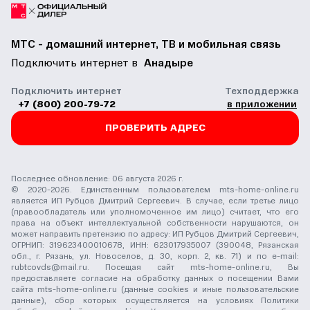
МТС - домашний интернет, ТВ и мобильная связь
Подключить интернет в
Анадыре
Подключить интернет
Техподдержка
+7 (800) 200-79-72
в приложении
ПРОВЕРИТЬ АДРЕС
Последнее обновление: 06 августа 2026 г.
© 2020-2026. Единственным пользователем mts-home-online.ru
является ИП Рубцов Дмитрий Сергеевич. В случае, если третье лицо
(правообладатель или уполномоченное им лицо) считает, что его
права на объект интеллектуальной собственности нарушаются, он
может направить претензию по адресу: ИП Рубцов Дмитрий Сергеевич,
ОГРНИП: 319623400010678, ИНН: 623017935007 (390048, Рязанская
обл., г. Рязань, ул. Новоселов, д. 30, корп. 2, кв. 71) и по e-mail:
rubtcovds@mail.ru
. Посещая сайт mts-home-online.ru, Вы
предоставляете согласие на обработку данных о посещении Вами
сайта mts-home-online.ru (данные cookies и иные пользовательские
данные), сбор которых осуществляется на условиях
Политики