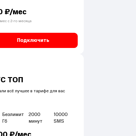
0
₽/мес
мес с
2
-го месяца
Подключить
С ТОП
ли всё лучшее в тарифе для вас
Безлимит
2000
10000
Гб
минут
SMS
00
₽/мес