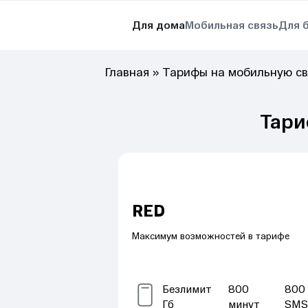
Для дома
Мобильная связь
Для 
Главная
»
Тарифы на мобильную св
Тари
RED
Максимум возможностей в тарифе
Безлимит
800
800
Гб
минут
SM