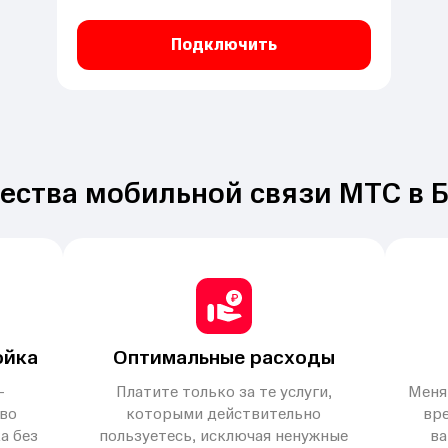
Подключить
ства мобильной связи МТС в 
ойка
Оптимальные расходы
–
Платите только за те услуги,
Меня
во
которыми действительно
вре
а без
пользуетесь, исключая ненужные
ва