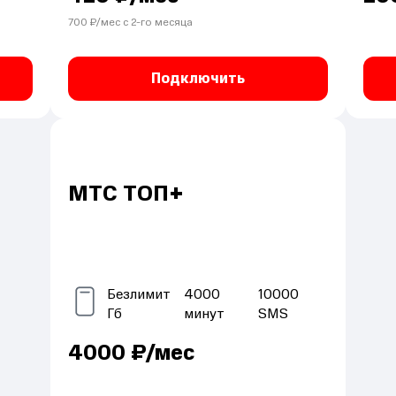
700
₽/мес с
2
-го месяца
Подключить
МТС ТОП+
Безлимит
4000
10000
Гб
минут
SMS
4000
₽/мес