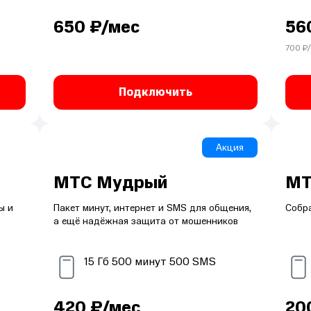
650
₽/мес
56
700
₽/
Подключить
Акция
МТС Мудрый
МТ
ы и
Пакет минут, интернет и SMS для общения,
Собра
а ещё надёжная защита от мошенников
15
Гб
500
минут
500
SMS
420
₽/мес
20