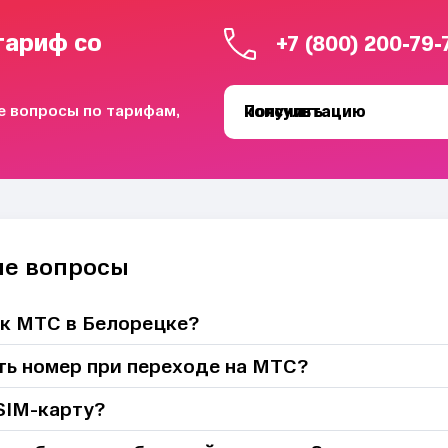
тариф со
+7 (800) 200-79-
се вопросы по тарифам,
Получить консультацию
ые вопросы
 к МТС в Белорецке?
ть номер при переходе на МТС?
SIM-карту?