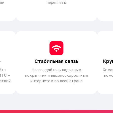
ми
переплаты
е
Стабильная связь
Кру
йте
Наслаждайтесь надежным
Коман
МТС –
покрытием и высокоскоростным
помо
йствий
интернетом по всей стране