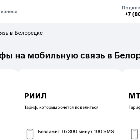
Подклю
бизнеса
+7 (8
язь в Белорецке
фы на мобильную связь в Бело
РИИЛ
МТ
Тариф, которым хочется поделиться
Тариф
Безлимит
Гб
300
минут
100
SMS
S