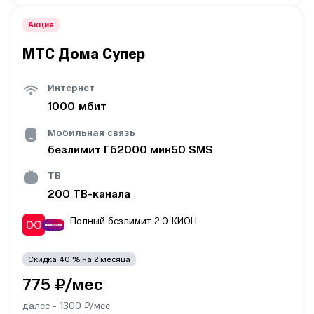
Акция
МТС Дома Супер
Интернет
1000
мбит
Мобильная связь
безлимит
Гб
2000
мин
50
SMS
ТВ
200
ТВ-канала
Полный безлимит 2.0
КИОН
Скидка
40
% на
2
месяца
775
₽/мес
далее -
1300
₽/мес