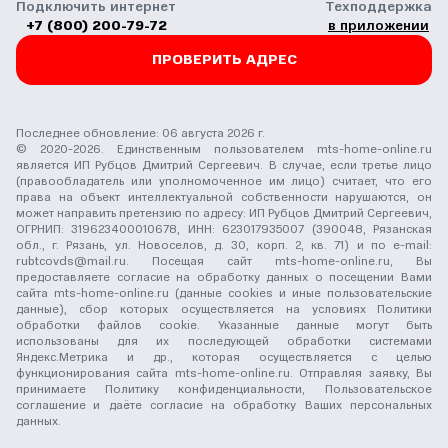
Подключить интернет
Техподдержка
+7 (800) 200-79-72
в приложении
ПРОВЕРИТЬ АДРЕС
Последнее обновление: 06 августа 2026 г.
© 2020-2026. Единственным пользователем mts-home-online.ru
является ИП Рубцов Дмитрий Сергеевич. В случае, если третье лицо
(правообладатель или уполномоченное им лицо) считает, что его
права на объект интеллектуальной собственности нарушаются, он
может направить претензию по адресу: ИП Рубцов Дмитрий Сергеевич,
ОГРНИП: 319623400010678, ИНН: 623017935007 (390048, Рязанская
обл., г. Рязань, ул. Новоселов, д. 30, корп. 2, кв. 71) и по e-mail:
rubtcovds@mail.ru
. Посещая сайт mts-home-online.ru, Вы
предоставляете согласие на обработку данных о посещении Вами
сайта mts-home-online.ru (данные cookies и иные пользовательские
данные), сбор которых осуществляется на условиях
Политики
обработки файлов cookie
. Указанные данные могут быть
использованы для их последующей обработки системами
Яндекс.Метрика и др., которая осуществляется с целью
функционирования сайта mts-home-online.ru. Отправляя заявку, Вы
принимаете
Политику конфиденциальности
,
Пользовательское
соглашение
и даёте
согласие на обработку Ваших персональных
данных
.