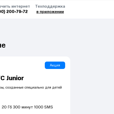
чить интернет
Техподдержка
00) 200-79-72
в приложении
не
Акция
С Junior
ы, созданные специально для детей
20
Гб
300
минут
1000
SMS