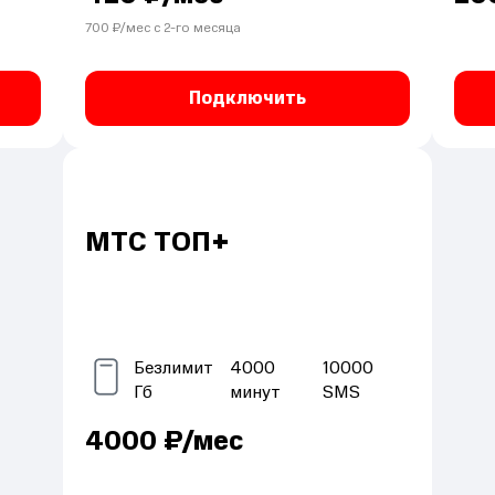
700
₽/мес с
2
-го месяца
Подключить
МТС ТОП+
Безлимит
4000
10000
Гб
минут
SMS
4000
₽/мес