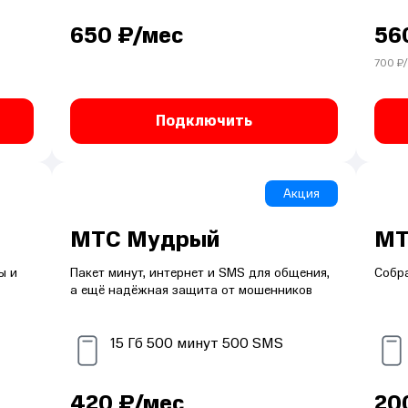
650
₽/мес
56
700
₽/
Подключить
Акция
МТС Мудрый
МТ
ы и
Пакет минут, интернет и SMS для общения,
Собра
а ещё надёжная защита от мошенников
15
Гб
500
минут
500
SMS
420
₽/мес
20