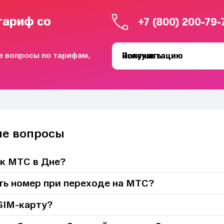
тариф со
+7 (800) 200-79-
се вопросы по тарифам,
Получить консультацию
ые вопросы
к МТС в Дне?
ть номер при переходе на МТС?
SIM-карту?