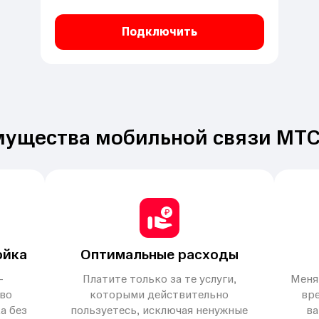
Подключить
ущества мобильной связи МТС
ойка
Оптимальные расходы
–
Платите только за те услуги,
Меня
во
которыми действительно
вре
а без
пользуетесь, исключая ненужные
ва