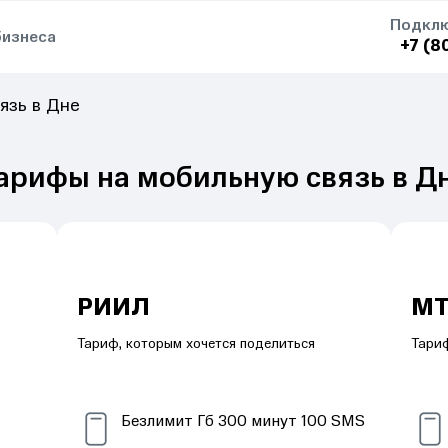
Подклю
бизнеса
+7 (8
язь в Дне
арифы на мобильную связь в Д
РИИЛ
МТ
Тариф, которым хочется поделиться
Тариф
Безлимит
Гб
300
минут
100
SMS
S