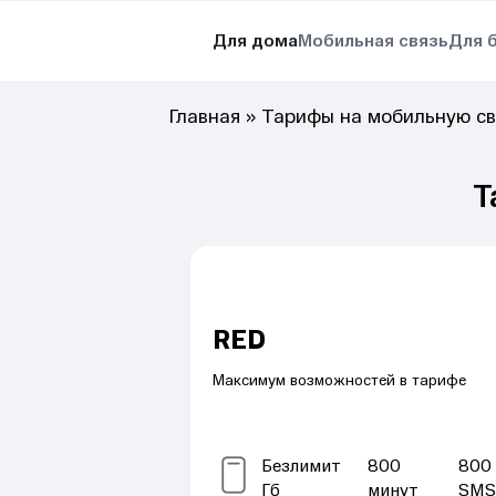
Для дома
Мобильная связь
Для 
Главная
»
Тарифы на мобильную св
Т
RED
Максимум возможностей в тарифе
Безлимит
800
800
Гб
минут
SM