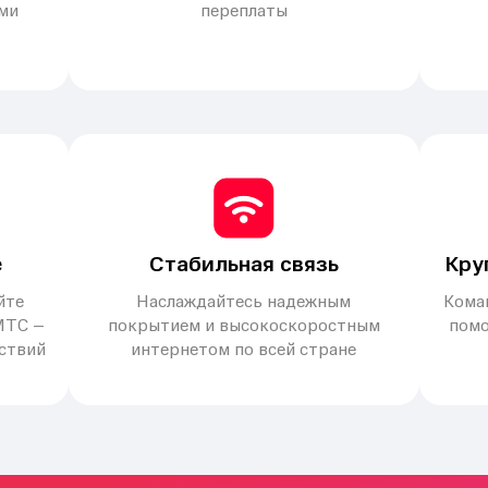
ми
переплаты
е
Стабильная связь
Кру
йте
Наслаждайтесь надежным
Коман
МТС –
покрытием и высокоскоростным
помо
йствий
интернетом по всей стране