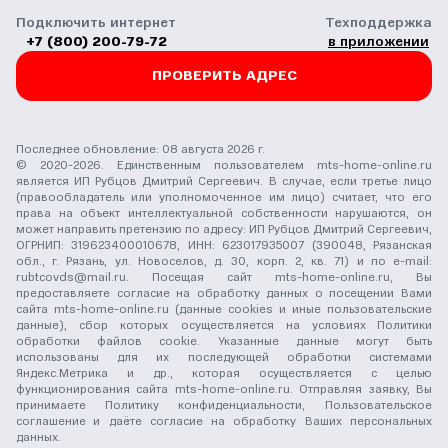
Подключить интернет
Техподдержка
+7 (800) 200-79-72
в приложении
ПРОВЕРИТЬ АДРЕС
Последнее обновление: 08 августа 2026 г.
© 2020-2026. Единственным пользователем mts-home-online.ru
является ИП Рубцов Дмитрий Сергеевич. В случае, если третье лицо
(правообладатель или уполномоченное им лицо) считает, что его
права на объект интеллектуальной собственности нарушаются, он
может направить претензию по адресу: ИП Рубцов Дмитрий Сергеевич,
ОГРНИП: 319623400010678, ИНН: 623017935007 (390048, Рязанская
обл., г. Рязань, ул. Новоселов, д. 30, корп. 2, кв. 71) и по e-mail:
rubtcovds@mail.ru
. Посещая сайт mts-home-online.ru, Вы
предоставляете согласие на обработку данных о посещении Вами
сайта mts-home-online.ru (данные cookies и иные пользовательские
данные), сбор которых осуществляется на условиях
Политики
обработки файлов cookie
. Указанные данные могут быть
использованы для их последующей обработки системами
Яндекс.Метрика и др., которая осуществляется с целью
функционирования сайта mts-home-online.ru. Отправляя заявку, Вы
принимаете
Политику конфиденциальности
,
Пользовательское
соглашение
и даёте
согласие на обработку Ваших персональных
данных
.