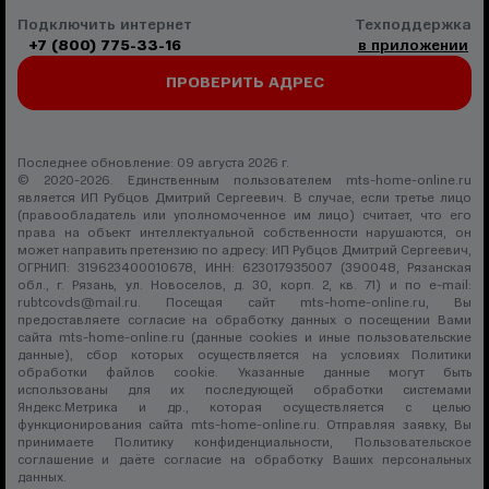
Подключить интернет
Техподдержка
+7 (800) 775-33-16
в приложении
ПРОВЕРИТЬ АДРЕС
Последнее обновление: 09 августа 2026 г.
© 2020-2026. Единственным пользователем mts-home-online.ru
является ИП Рубцов Дмитрий Сергеевич. В случае, если третье лицо
(правообладатель или уполномоченное им лицо) считает, что его
права на объект интеллектуальной собственности нарушаются, он
может направить претензию по адресу: ИП Рубцов Дмитрий Сергеевич,
ОГРНИП: 319623400010678, ИНН: 623017935007 (390048, Рязанская
обл., г. Рязань, ул. Новоселов, д. 30, корп. 2, кв. 71) и по e-mail:
rubtcovds@mail.ru
. Посещая сайт mts-home-online.ru, Вы
предоставляете согласие на обработку данных о посещении Вами
сайта mts-home-online.ru (данные cookies и иные пользовательские
данные), сбор которых осуществляется на условиях
Политики
обработки файлов cookie
. Указанные данные могут быть
использованы для их последующей обработки системами
Яндекс.Метрика и др., которая осуществляется с целью
функционирования сайта mts-home-online.ru. Отправляя заявку, Вы
принимаете
Политику конфиденциальности
,
Пользовательское
соглашение
и даёте
согласие на обработку Ваших персональных
данных
.