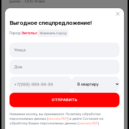
далее -
1300
₽/мес
Подключение
550 ₽
Выгодное спецпредложение!
ПОДКЛЮЧИТЬ
Город:
Энгельс
Изменить город
Акция
РИИЛ Плюс
Интернет
500
мбит
Мобильная связь
безлимит
Гб
300
мин
100
SMS
Полный безлимит 2.0
КИОН
Нажимая кнопку, вы принимаете Политику обработки
персональных данных (
скачать PDF
) и даёте Согласие на
обработку Ваших персональных данных (
скачать PDF
)
Скидка
50
% на
2
месяца