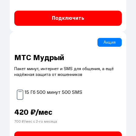
Подключить
Акция
МТС Мудрый
Пакет минут, интернет и SMS для общения, а ещё
надёжная защита от мошенников
15
Гб
500
минут
500
SMS
420
₽/мес
700
₽/мес с
2
-го месяца