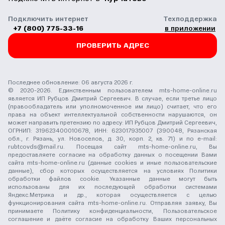
Подключить интернет
Техподдержка
+7 (800) 775-33-16
в приложении
ПРОВЕРИТЬ АДРЕС
Последнее обновление: 06 августа 2026 г.
© 2020-2026. Единственным пользователем mts-home-online.ru
является ИП Рубцов Дмитрий Сергеевич. В случае, если третье лицо
(правообладатель или уполномоченное им лицо) считает, что его
права на объект интеллектуальной собственности нарушаются, он
может направить претензию по адресу: ИП Рубцов Дмитрий Сергеевич,
ОГРНИП: 319623400010678, ИНН: 623017935007 (390048, Рязанская
обл., г. Рязань, ул. Новоселов, д. 30, корп. 2, кв. 71) и по e-mail:
rubtcovds@mail.ru
. Посещая сайт mts-home-online.ru, Вы
предоставляете согласие на обработку данных о посещении Вами
сайта mts-home-online.ru (данные cookies и иные пользовательские
данные), сбор которых осуществляется на условиях
Политики
обработки файлов cookie
. Указанные данные могут быть
использованы для их последующей обработки системами
Яндекс.Метрика и др., которая осуществляется с целью
функционирования сайта mts-home-online.ru. Отправляя заявку, Вы
принимаете
Политику конфиденциальности
,
Пользовательское
соглашение
и даёте
согласие на обработку Ваших персональных