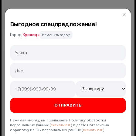
Подключение
800 ₽
Выгодное спецпредложение!
ПОДКЛЮЧИТЬ
Город:
Кузнецк
Изменить город
РИИЛ Плюс
Интернет
500
мбит
Мобильная связь
безлимит
Гб
300
мин
100
SMS
Полный безлимит 2.0
КИОН
Нажимая кнопку, вы принимаете Политику обработки
персональных данных (
скачать PDF
) и даёте Согласие на
обработку Ваших персональных данных (
скачать PDF
)