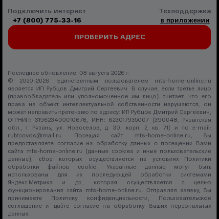
Подключить интернет
Техподдержка
+7 (800) 775-33-16
в приложении
ПРОВЕРИТЬ АДРЕС
Последнее обновление: 08 августа 2026 г.
© 2020-2026. Единственным пользователем mts-home-online.ru
является ИП Рубцов Дмитрий Сергеевич. В случае, если третье лицо
(правообладатель или уполномоченное им лицо) считает, что его
права на объект интеллектуальной собственности нарушаются, он
может направить претензию по адресу: ИП Рубцов Дмитрий Сергеевич,
ОГРНИП: 319623400010678, ИНН: 623017935007 (390048, Рязанская
обл., г. Рязань, ул. Новоселов, д. 30, корп. 2, кв. 71) и по e-mail:
rubtcovds@mail.ru
. Посещая сайт mts-home-online.ru, Вы
предоставляете согласие на обработку данных о посещении Вами
сайта mts-home-online.ru (данные cookies и иные пользовательские
данные), сбор которых осуществляется на условиях
Политики
обработки файлов cookie
. Указанные данные могут быть
использованы для их последующей обработки системами
Яндекс.Метрика и др., которая осуществляется с целью
функционирования сайта mts-home-online.ru. Отправляя заявку, Вы
принимаете
Политику конфиденциальности
,
Пользовательское
соглашение
и даёте
согласие на обработку Ваших персональных
данных
.