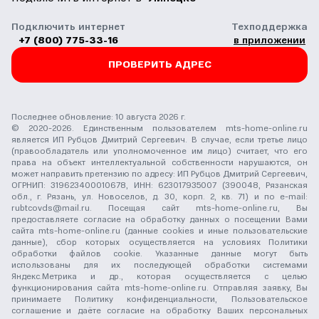
Подключить интернет
Техподдержка
+7 (800) 775-33-16
в приложении
ПРОВЕРИТЬ АДРЕС
Последнее обновление: 10 августа 2026 г.
© 2020-2026. Единственным пользователем mts-home-online.ru
является ИП Рубцов Дмитрий Сергеевич. В случае, если третье лицо
(правообладатель или уполномоченное им лицо) считает, что его
права на объект интеллектуальной собственности нарушаются, он
может направить претензию по адресу: ИП Рубцов Дмитрий Сергеевич,
ОГРНИП: 319623400010678, ИНН: 623017935007 (390048, Рязанская
обл., г. Рязань, ул. Новоселов, д. 30, корп. 2, кв. 71) и по e-mail:
rubtcovds@mail.ru
. Посещая сайт mts-home-online.ru, Вы
предоставляете согласие на обработку данных о посещении Вами
сайта mts-home-online.ru (данные cookies и иные пользовательские
данные), сбор которых осуществляется на условиях
Политики
обработки файлов cookie
. Указанные данные могут быть
использованы для их последующей обработки системами
Яндекс.Метрика и др., которая осуществляется с целью
функционирования сайта mts-home-online.ru. Отправляя заявку, Вы
принимаете
Политику конфиденциальности
,
Пользовательское
соглашение
и даёте
согласие на обработку Ваших персональных