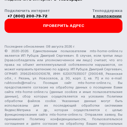
Подключить интернет
Техподдержка
+7 (800) 200-79-72
в приложении
ПРОВЕРИТЬ АДРЕС
Последнее обновление: 08 августа 2026 г.
© 2020-2026. Единственным пользователем mts-home-online.ru
является ИП Рубцов Дмитрий Сергеевич. В случае, если третье лицо
(правообладатель или уполномоченное им лицо) считает, что его
права на объект интеллектуальной собственности нарушаются, он
может направить претензию по адресу: ИП Рубцов Дмитрий Сергеевич,
ОГРНИП: 319623400010678, ИНН: 623017935007 (390048, Рязанская
обл., г. Рязань, ул. Новоселов, д. 30, корп. 2, кв. 71) и по e-mail:
rubtcovds@mail.ru
. Посещая сайт mts-home-online.ru, Вы
предоставляете согласие на обработку данных о посещении Вами
сайта mts-home-online.ru (данные cookies и иные пользовательские
данные), сбор которых осуществляется на условиях
Политики
обработки файлов cookie
. Указанные данные могут быть
использованы для их последующей обработки системами
Яндекс.Метрика и др., которая осуществляется с целью
функционирования сайта mts-home-online.ru. Отправляя заявку, Вы
принимаете
Политику конфиденциальности
,
Пользовательское
соглашение
и даёте
согласие на обработку Ваших персональных