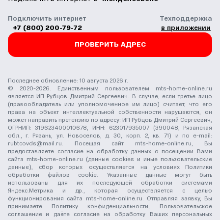
Подключить интернет
Техподдержка
+7 (800) 200-79-72
в приложении
ПРОВЕРИТЬ АДРЕС
Последнее обновление: 10 августа 2026 г.
© 2020-2026. Единственным пользователем mts-home-online.ru
является ИП Рубцов Дмитрий Сергеевич. В случае, если третье лицо
(правообладатель или уполномоченное им лицо) считает, что его
права на объект интеллектуальной собственности нарушаются, он
может направить претензию по адресу: ИП Рубцов Дмитрий Сергеевич,
ОГРНИП: 319623400010678, ИНН: 623017935007 (390048, Рязанская
обл., г. Рязань, ул. Новоселов, д. 30, корп. 2, кв. 71) и по e-mail:
rubtcovds@mail.ru
. Посещая сайт mts-home-online.ru, Вы
предоставляете согласие на обработку данных о посещении Вами
сайта mts-home-online.ru (данные cookies и иные пользовательские
данные), сбор которых осуществляется на условиях
Политики
обработки файлов cookie
. Указанные данные могут быть
использованы для их последующей обработки системами
Яндекс.Метрика и др., которая осуществляется с целью
функционирования сайта mts-home-online.ru. Отправляя заявку, Вы
принимаете
Политику конфиденциальности
,
Пользовательское
соглашение
и даёте
согласие на обработку Ваших персональных