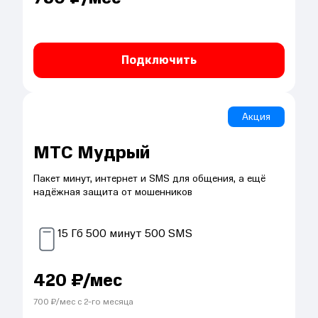
Подключить
Акция
МТС Мудрый
Пакет минут, интернет и SMS для общения, а ещё
надёжная защита от мошенников
15
Гб
500
минут
500
SMS
420
₽/мес
700
₽/мес с
2
-го месяца