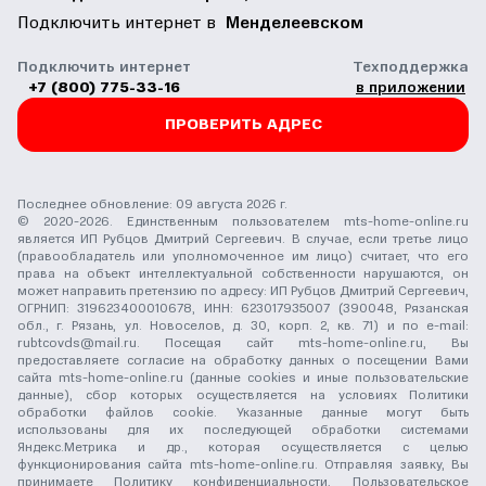
Подключить интернет в
Менделеевском
Подключить интернет
Техподдержка
+7 (800) 775-33-16
в приложении
ПРОВЕРИТЬ АДРЕС
Последнее обновление: 09 августа 2026 г.
© 2020-2026. Единственным пользователем mts-home-online.ru
является ИП Рубцов Дмитрий Сергеевич. В случае, если третье лицо
(правообладатель или уполномоченное им лицо) считает, что его
права на объект интеллектуальной собственности нарушаются, он
может направить претензию по адресу: ИП Рубцов Дмитрий Сергеевич,
ОГРНИП: 319623400010678, ИНН: 623017935007 (390048, Рязанская
обл., г. Рязань, ул. Новоселов, д. 30, корп. 2, кв. 71) и по e-mail:
rubtcovds@mail.ru
. Посещая сайт mts-home-online.ru, Вы
предоставляете согласие на обработку данных о посещении Вами
сайта mts-home-online.ru (данные cookies и иные пользовательские
данные), сбор которых осуществляется на условиях
Политики
обработки файлов cookie
. Указанные данные могут быть
использованы для их последующей обработки системами
Яндекс.Метрика и др., которая осуществляется с целью
функционирования сайта mts-home-online.ru. Отправляя заявку, Вы
принимаете
Политику конфиденциальности
,
Пользовательское