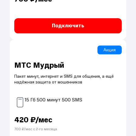
Подключить
Акция
МТС Мудрый
Пакет минут, интернет и SMS для общения, а ещё
надёжная защита от мошенников
15
Гб
500
минут
500
SMS
420
₽/мес
700
₽/мес с
2
-го месяца