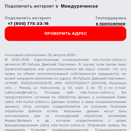
Подключить интернет в
Междуреченске
Подключить интернет
Техподдержка
+7 (800) 775-33-16
в приложении
ПРОВЕРИТЬ АДРЕС
Последнее обновление: 06 августа 2026 г.
© 2020-2026. Единственным пользователем mts-home-online.ru
является ИП Рубцов Дмитрий Сергеевич. В случае, если третье лицо
(правообладатель или уполномоченное им лицо) считает, что его
права на объект интеллектуальной собственности нарушаются, он
может направить претензию по адресу: ИП Рубцов Дмитрий Сергеевич,
ОГРНИП: 319623400010678, ИНН: 623017935007 (390048, Рязанская
обл., г. Рязань, ул. Новоселов, д. 30, корп. 2, кв. 71) и по e-mail:
rubtcovds@mail.ru
. Посещая сайт mts-home-online.ru, Вы
предоставляете согласие на обработку данных о посещении Вами
сайта mts-home-online.ru (данные cookies и иные пользовательские
данные), сбор которых осуществляется на условиях
Политики
обработки файлов cookie
. Указанные данные могут быть
использованы для их последующей обработки системами
Яндекс.Метрика и др., которая осуществляется с целью
функционирования сайта mts-home-online.ru. Отправляя заявку, Вы
принимаете
Политику конфиденциальности
,
Пользовательское