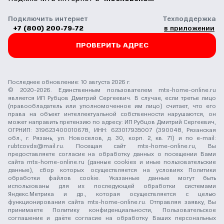
Подключить интернет
Техподдержка
+7 (800) 200-79-72
в приложении
ПРОВЕРИТЬ АДРЕС
Последнее обновление: 10 августа 2026 г.
© 2020-2026. Единственным пользователем mts-home-online.ru
является ИП Рубцов Дмитрий Сергеевич. В случае, если третье лицо
(правообладатель или уполномоченное им лицо) считает, что его
права на объект интеллектуальной собственности нарушаются, он
может направить претензию по адресу: ИП Рубцов Дмитрий Сергеевич,
ОГРНИП: 319623400010678, ИНН: 623017935007 (390048, Рязанская
обл., г. Рязань, ул. Новоселов, д. 30, корп. 2, кв. 71) и по e-mail:
rubtcovds@mail.ru
. Посещая сайт mts-home-online.ru, Вы
предоставляете согласие на обработку данных о посещении Вами
сайта mts-home-online.ru (данные cookies и иные пользовательские
данные), сбор которых осуществляется на условиях
Политики
обработки файлов cookie
. Указанные данные могут быть
использованы для их последующей обработки системами
Яндекс.Метрика и др., которая осуществляется с целью
функционирования сайта mts-home-online.ru. Отправляя заявку, Вы
принимаете
Политику конфиденциальности
,
Пользовательское
соглашение
и даёте
согласие на обработку Ваших персональных