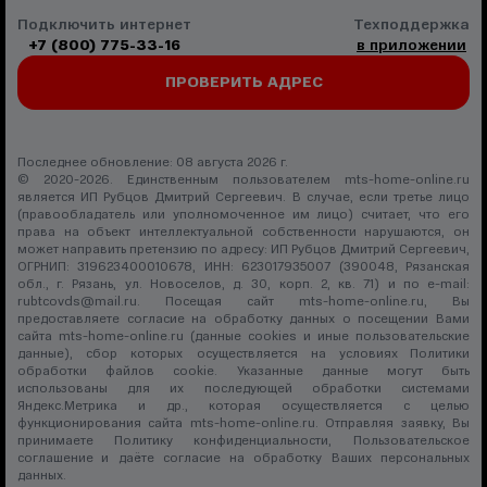
Подключить интернет
Техподдержка
+7 (800) 775-33-16
в приложении
ПРОВЕРИТЬ АДРЕС
Последнее обновление: 08 августа 2026 г.
© 2020-2026. Единственным пользователем mts-home-online.ru
является ИП Рубцов Дмитрий Сергеевич. В случае, если третье лицо
(правообладатель или уполномоченное им лицо) считает, что его
права на объект интеллектуальной собственности нарушаются, он
может направить претензию по адресу: ИП Рубцов Дмитрий Сергеевич,
ОГРНИП: 319623400010678, ИНН: 623017935007 (390048, Рязанская
обл., г. Рязань, ул. Новоселов, д. 30, корп. 2, кв. 71) и по e-mail:
rubtcovds@mail.ru
. Посещая сайт mts-home-online.ru, Вы
предоставляете согласие на обработку данных о посещении Вами
сайта mts-home-online.ru (данные cookies и иные пользовательские
данные), сбор которых осуществляется на условиях
Политики
обработки файлов cookie
. Указанные данные могут быть
использованы для их последующей обработки системами
Яндекс.Метрика и др., которая осуществляется с целью
функционирования сайта mts-home-online.ru. Отправляя заявку, Вы
принимаете
Политику конфиденциальности
,
Пользовательское
соглашение
и даёте
согласие на обработку Ваших персональных
данных
.