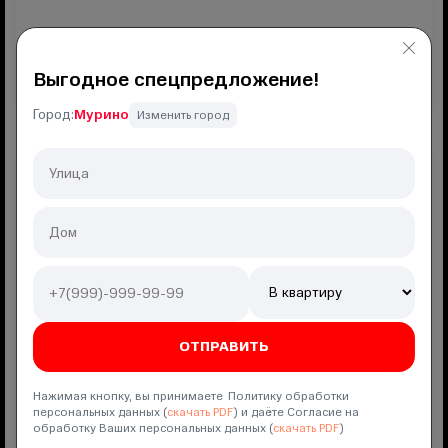
Подключение
550 ₽
Выгодное спецпредложение!
ПОДКЛЮЧИТЬ
Город:
Мурино
Изменить город
РИИЛ Плюс
Интернет
500
мбит
Мобильная связь
безлимит
Гб
300
мин
100
SMS
Полный безлимит 2.0
КИОН
Нажимая кнопку, вы принимаете Политику обработки
персональных данных (
скачать PDF
) и даёте Согласие на
обработку Ваших персональных данных (
скачать PDF
)