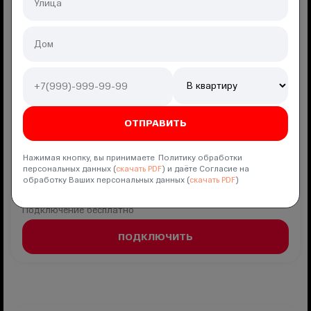
Мобильная связь
безлимит
Гб
мин
500
SMS
ТВ
200
ТВ-канала
Полный безлимит 2.0
КИОН
Скидка
50
% на
3
месяца
550
₽/мес
Нажимая кнопку, вы принимаете Политику обработки
персональных данных (
скачать PDF
) и даёте Согласие на
обработку Ваших персональных данных (
скачать PDF
)
далее -
1100
₽/мес
Подключение
бесплатно
ПОДКЛЮЧИТЬ