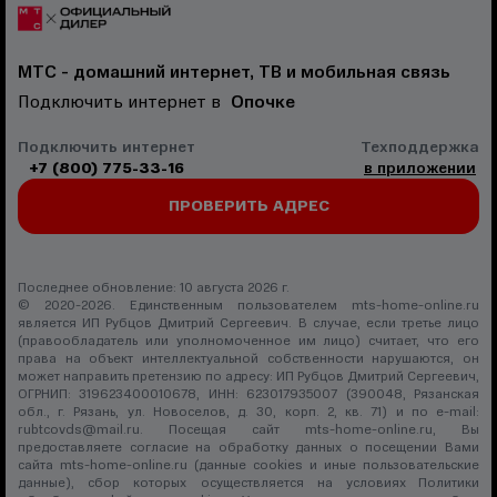
МТС - домашний интернет, ТВ и мобильная связь
Подключить интернет в
Опочке
Подключить интернет
Техподдержка
+7 (800) 775-33-16
в приложении
ПРОВЕРИТЬ АДРЕС
Последнее обновление: 10 августа 2026 г.
© 2020-2026. Единственным пользователем mts-home-online.ru
является ИП Рубцов Дмитрий Сергеевич. В случае, если третье лицо
(правообладатель или уполномоченное им лицо) считает, что его
права на объект интеллектуальной собственности нарушаются, он
может направить претензию по адресу: ИП Рубцов Дмитрий Сергеевич,
ОГРНИП: 319623400010678, ИНН: 623017935007 (390048, Рязанская
обл., г. Рязань, ул. Новоселов, д. 30, корп. 2, кв. 71) и по e-mail:
rubtcovds@mail.ru
. Посещая сайт mts-home-online.ru, Вы
предоставляете согласие на обработку данных о посещении Вами
сайта mts-home-online.ru (данные cookies и иные пользовательские
данные), сбор которых осуществляется на условиях
Политики