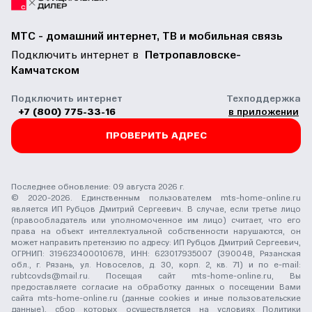
МТС - домашний интернет, ТВ и мобильная связь
Подключить интернет в
Петропавловске-
Камчатском
Подключить интернет
Техподдержка
+7 (800) 775-33-16
в приложении
ПРОВЕРИТЬ АДРЕС
Последнее обновление: 09 августа 2026 г.
© 2020-2026. Единственным пользователем mts-home-online.ru
является ИП Рубцов Дмитрий Сергеевич. В случае, если третье лицо
(правообладатель или уполномоченное им лицо) считает, что его
права на объект интеллектуальной собственности нарушаются, он
может направить претензию по адресу: ИП Рубцов Дмитрий Сергеевич,
ОГРНИП: 319623400010678, ИНН: 623017935007 (390048, Рязанская
обл., г. Рязань, ул. Новоселов, д. 30, корп. 2, кв. 71) и по e-mail:
rubtcovds@mail.ru
. Посещая сайт mts-home-online.ru, Вы
предоставляете согласие на обработку данных о посещении Вами
сайта mts-home-online.ru (данные cookies и иные пользовательские
данные), сбор которых осуществляется на условиях
Политики