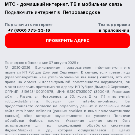
МТС - домашний интернет, ТВ и мобильная связь
Подключить интернет в
Петрозаводске
Подключить интернет
Техподдержка
+7 (800) 775-33-16
в приложении
ПРОВЕРИТЬ АДРЕС
Последнее обновление: 07 августа 2026 г.
© 2020-2026. Единственным пользователем mts-home-online.ru
является ИП Рубцов Дмитрий Сергеевич. В случае, если третье лицо
(правообладатель или уполномоченное им лицо) считает, что его
права на объект интеллектуальной собственности нарушаются, он
может направить претензию по адресу: ИП Рубцов Дмитрий Сергеевич,
ОГРНИП: 319623400010678, ИНН: 623017935007 (390048, Рязанская
обл., г. Рязань, ул. Новоселов, д. 30, корп. 2, кв. 71) и по e-mail:
rubtcovds@mail.ru
. Посещая сайт mts-home-online.ru, Вы
предоставляете согласие на обработку данных о посещении Вами
сайта mts-home-online.ru (данные cookies и иные пользовательские
данные), сбор которых осуществляется на условиях
Политики
обработки файлов cookie
. Указанные данные могут быть
использованы для их последующей обработки системами
Яндекс.Метрика и др., которая осуществляется с целью