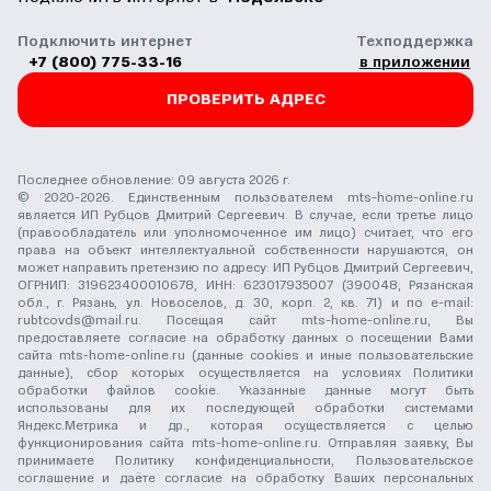
Подключить интернет
Техподдержка
+7 (800) 775-33-16
в приложении
ПРОВЕРИТЬ АДРЕС
Последнее обновление: 09 августа 2026 г.
© 2020-2026. Единственным пользователем mts-home-online.ru
является ИП Рубцов Дмитрий Сергеевич. В случае, если третье лицо
(правообладатель или уполномоченное им лицо) считает, что его
права на объект интеллектуальной собственности нарушаются, он
может направить претензию по адресу: ИП Рубцов Дмитрий Сергеевич,
ОГРНИП: 319623400010678, ИНН: 623017935007 (390048, Рязанская
обл., г. Рязань, ул. Новоселов, д. 30, корп. 2, кв. 71) и по e-mail:
rubtcovds@mail.ru
. Посещая сайт mts-home-online.ru, Вы
предоставляете согласие на обработку данных о посещении Вами
сайта mts-home-online.ru (данные cookies и иные пользовательские
данные), сбор которых осуществляется на условиях
Политики
обработки файлов cookie
. Указанные данные могут быть
использованы для их последующей обработки системами
Яндекс.Метрика и др., которая осуществляется с целью
функционирования сайта mts-home-online.ru. Отправляя заявку, Вы
принимаете
Политику конфиденциальности
,
Пользовательское
соглашение
и даёте
согласие на обработку Ваших персональных