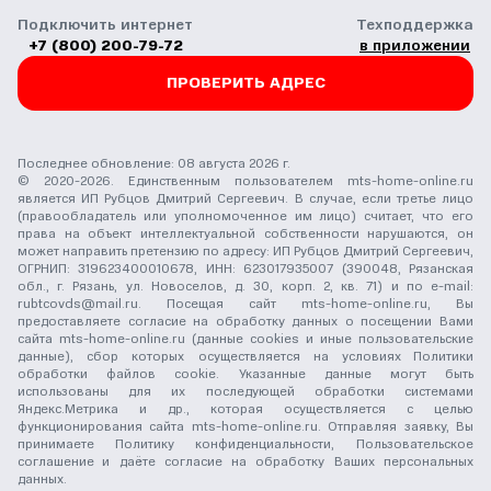
Подключить интернет
Техподдержка
+7 (800) 200-79-72
в приложении
ПРОВЕРИТЬ АДРЕС
Последнее обновление: 08 августа 2026 г.
© 2020-2026. Единственным пользователем mts-home-online.ru
является ИП Рубцов Дмитрий Сергеевич. В случае, если третье лицо
(правообладатель или уполномоченное им лицо) считает, что его
права на объект интеллектуальной собственности нарушаются, он
может направить претензию по адресу: ИП Рубцов Дмитрий Сергеевич,
ОГРНИП: 319623400010678, ИНН: 623017935007 (390048, Рязанская
обл., г. Рязань, ул. Новоселов, д. 30, корп. 2, кв. 71) и по e-mail:
rubtcovds@mail.ru
. Посещая сайт mts-home-online.ru, Вы
предоставляете согласие на обработку данных о посещении Вами
сайта mts-home-online.ru (данные cookies и иные пользовательские
данные), сбор которых осуществляется на условиях
Политики
обработки файлов cookie
. Указанные данные могут быть
использованы для их последующей обработки системами
Яндекс.Метрика и др., которая осуществляется с целью
функционирования сайта mts-home-online.ru. Отправляя заявку, Вы
принимаете
Политику конфиденциальности
,
Пользовательское
соглашение
и даёте
согласие на обработку Ваших персональных
данных
.