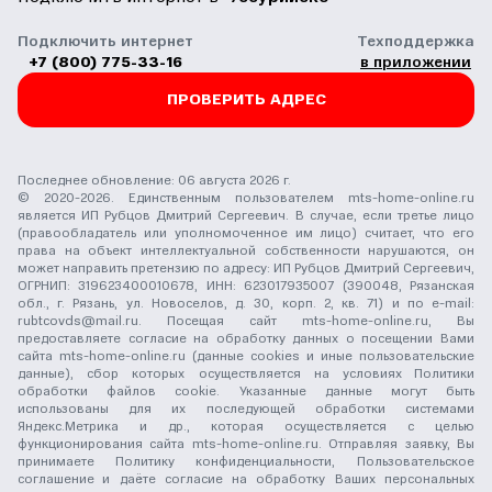
Подключить интернет
Техподдержка
+7 (800) 775-33-16
в приложении
ПРОВЕРИТЬ АДРЕС
Последнее обновление: 06 августа 2026 г.
© 2020-2026. Единственным пользователем mts-home-online.ru
является ИП Рубцов Дмитрий Сергеевич. В случае, если третье лицо
(правообладатель или уполномоченное им лицо) считает, что его
права на объект интеллектуальной собственности нарушаются, он
может направить претензию по адресу: ИП Рубцов Дмитрий Сергеевич,
ОГРНИП: 319623400010678, ИНН: 623017935007 (390048, Рязанская
обл., г. Рязань, ул. Новоселов, д. 30, корп. 2, кв. 71) и по e-mail:
rubtcovds@mail.ru
. Посещая сайт mts-home-online.ru, Вы
предоставляете согласие на обработку данных о посещении Вами
сайта mts-home-online.ru (данные cookies и иные пользовательские
данные), сбор которых осуществляется на условиях
Политики
обработки файлов cookie
. Указанные данные могут быть
использованы для их последующей обработки системами
Яндекс.Метрика и др., которая осуществляется с целью
функционирования сайта mts-home-online.ru. Отправляя заявку, Вы
принимаете
Политику конфиденциальности
,
Пользовательское
соглашение
и даёте
согласие на обработку Ваших персональных