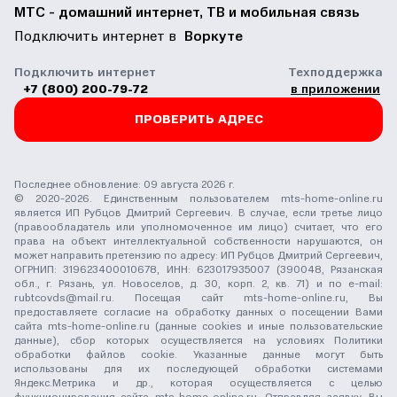
МТС - домашний интернет, ТВ и мобильная связь
Подключить интернет в
Воркуте
Подключить интернет
Техподдержка
+7 (800) 200-79-72
в приложении
ПРОВЕРИТЬ АДРЕС
Последнее обновление: 09 августа 2026 г.
© 2020-2026. Единственным пользователем mts-home-online.ru
является ИП Рубцов Дмитрий Сергеевич. В случае, если третье лицо
(правообладатель или уполномоченное им лицо) считает, что его
права на объект интеллектуальной собственности нарушаются, он
может направить претензию по адресу: ИП Рубцов Дмитрий Сергеевич,
ОГРНИП: 319623400010678, ИНН: 623017935007 (390048, Рязанская
обл., г. Рязань, ул. Новоселов, д. 30, корп. 2, кв. 71) и по e-mail:
rubtcovds@mail.ru
. Посещая сайт mts-home-online.ru, Вы
предоставляете согласие на обработку данных о посещении Вами
сайта mts-home-online.ru (данные cookies и иные пользовательские
данные), сбор которых осуществляется на условиях
Политики
обработки файлов cookie
. Указанные данные могут быть
использованы для их последующей обработки системами
Яндекс.Метрика и др., которая осуществляется с целью