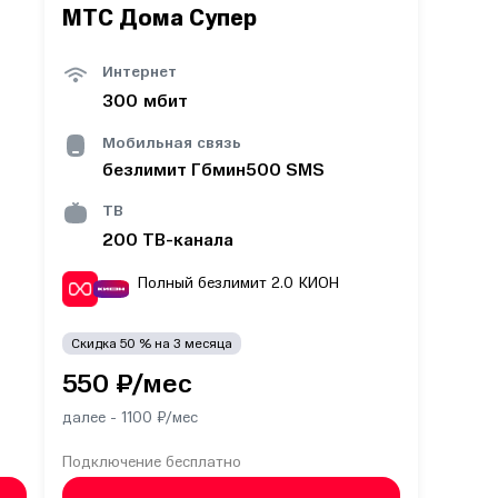
МТС Дома Супер
Интернет
300
мбит
Мобильная связь
безлимит
Гб
мин
500
SMS
ТВ
200
ТВ-канала
Полный безлимит 2.0
КИОН
Скидка
50
% на
3
месяца
550
₽/мес
далее -
1100
₽/мес
Подключение
бесплатно