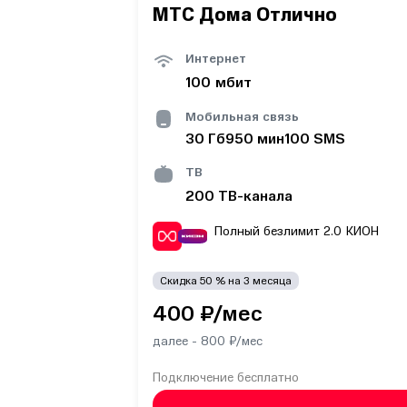
МТС Дома Отлично
Интернет
100
мбит
Мобильная связь
30
Гб
950
мин
100
SMS
ТВ
200
ТВ-канала
Полный безлимит 2.0
КИОН
Скидка
50
% на
3
месяца
400
₽/мес
далее -
800
₽/мес
Подключение
бесплатно